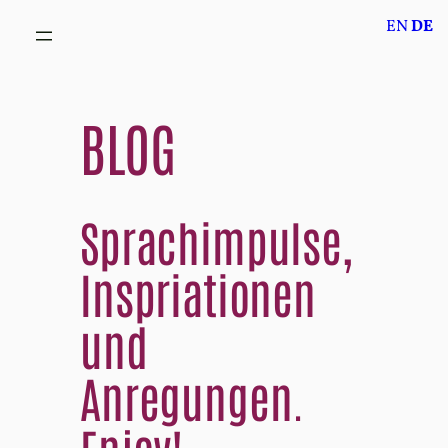
Zum
EN
DE
Inhalt
springen
BLOG
Sprachimpulse,
Inspriationen
und
Anregungen.