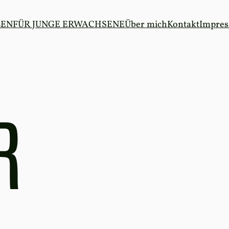
LEN
FÜR JUNGE ERWACHSENE
Über mich
Kontakt
Impre
R