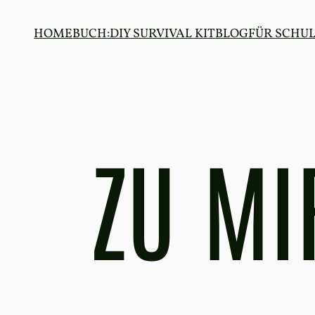
Zum
Inhalt
HOME
BUCH:DIY SURVIVAL KIT
BLOG
FÜR SCHU
springen
ZU MI