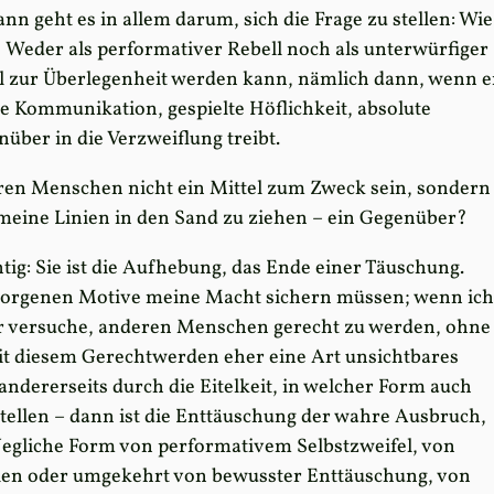
 geht es in allem darum, sich die Frage zu stellen: Wie
? Weder als performativer Rebell noch als unterwürfiger
tel zur Überlegenheit werden kann, nämlich dann, wenn e
e Kommunikation, gespielte Höflichkeit, absolute
ber in die Verzweiflung treibt.
ren Menschen nicht ein Mittel zum Zweck sein, sondern
 meine Linien in den Sand zu ziehen – ein Gegenüber?
tig: Sie ist die Aufhebung, das Ende einer Täuschung.
rborgenen Motive meine Macht sichern müssen; wenn ich
ur versuche, anderen Menschen gerecht zu werden, ohne
mit diesem Gerechtwerden eher eine Art unsichtbares
ndererseits durch die Eitelkeit, in welcher Form auch
tellen – dann ist die Enttäuschung der wahre Ausbruch,
 Jegliche Form von performativem Selbstzweifel, von
en oder umgekehrt von bewusster Enttäuschung, von