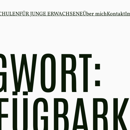
SCHULEN
FÜR JUNGE ERWACHSENE
Über mich
Kontakt
I
GWORT:
FÜGBARK