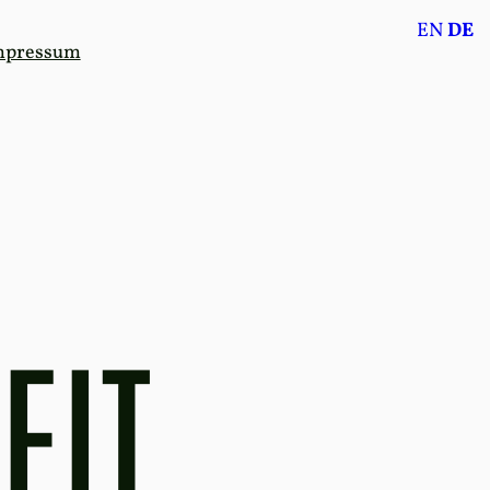
EN
DE
mpressum
EIT