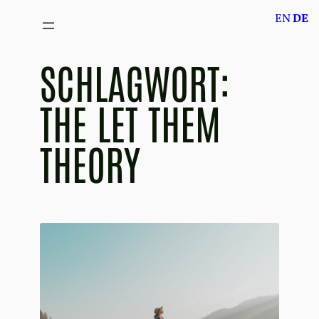
Zum
EN
DE
Inhalt
springen
SCHLAGWORT:
THE LET THEM
THEORY