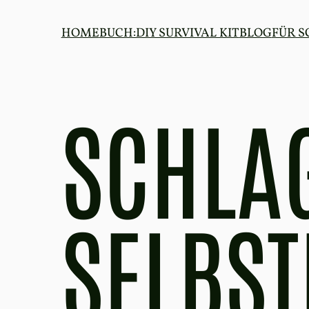
Zum
Inhalt
HOME
BUCH:DIY SURVIVAL KIT
BLOG
FÜR 
springen
SCHLA
SELBST