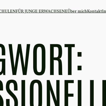
SCHULEN
FÜR JUNGE ERWACHSENE
Über mich
Kontakt
I
GWORT:
SIONELL